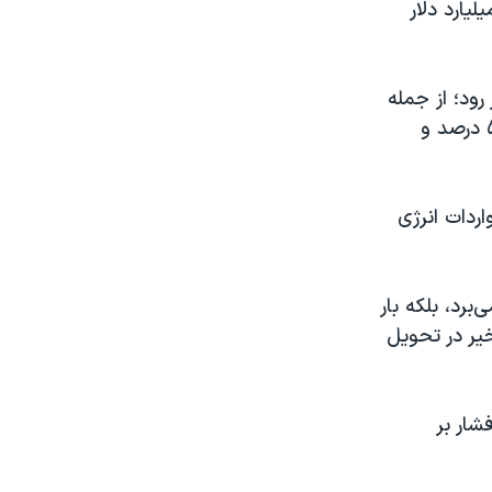
لیارد دلار
رود؛ از جمله
موریتانی با ۷.۳ درصد، گامبیا با ۶.۳ درصد، وانواتو با ۵.۸ درصد، مالدیو با ۵.۲ درصد و
ردات انرژی
رد، بلکه بار
یر در تحویل
شار بر