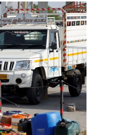
مستندها
فرهنگ و زندگی
حقوق شهروندی
انتخابات ریاست جمهوری آمریکا ۲۰۲۴
اقتصادی
حمله جمهوری اسلامی به اسرائیل
رمز مهسا
علم و فناوری
اسرائیل در جنگ
ورزش زنان در ایران
گالری عکس
اعتراضات زن، زندگی، آزادی
آرشیو پخش زنده
مجموعه مستندهای دادخواهی
تریبونال مردمی آبان ۹۸
دادگاه حمید نوری
چهل سال گروگان‌گیری
قانون شفافیت دارائی کادر رهبری ایران
اعتراضات مردمی آبان ۹۸
اسرائیل در جنگ