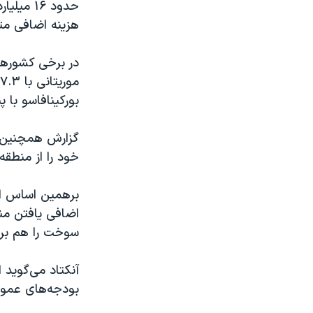
حدود ۱۶
هزینه اضافی م
در برخی کشورها،
بورکینافاسو با پ
گزارش همچنین ت
خود را از منطقه
برهمین اساس این
اضافی یافتن منا
سوخت را هم بر 
آنکتاد می‌گوید 
بودجه‌های عمومی