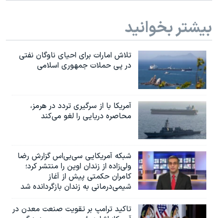
اسرائیل در جنگ
نرگس محمدی برنده جایزه نوبل صلح
بیشتر بخوانید
همایش محافظه‌کاران آمریکا «سی‌پک»
تلاش امارات برای احیای ناوگان نفتی
صفحه‌های ویژه
در پی حملات جمهوری اسلامی
سفر پرزیدنت ترامپ به چین
آمریکا با از سرگیری تردد در هرمز،
محاصره دریایی را لغو می‌کند
شبکه آمریکایی سی‌بی‌‌اس گزارش رضا
ولی‌زاده از زندان اوین را منتشر کرد؛
کامران حکمتی پیش از آغاز
شیمی‌درمانی به زندان بازگردانده شد
تاکید ترامپ بر تقویت صنعت معدن در