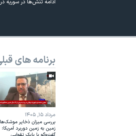
ادامه تنش‌ها در سوریه د
نرگس محمدی برنده جایزه نوبل صلح
360p
همایش محافظه‌کاران آمریکا «سی‌پک»
480p
صفحه‌های ویژه
720p
سفر پرزیدنت ترامپ به چین
1080p
برنامه های قبل
مرداد ۱۵, ۱۴۰۵
بررسی میزان ذخایر موشک‌ها
زمین به زمین دوربرد آمریکا؛
گفت‌وگو با بابک تقوایی