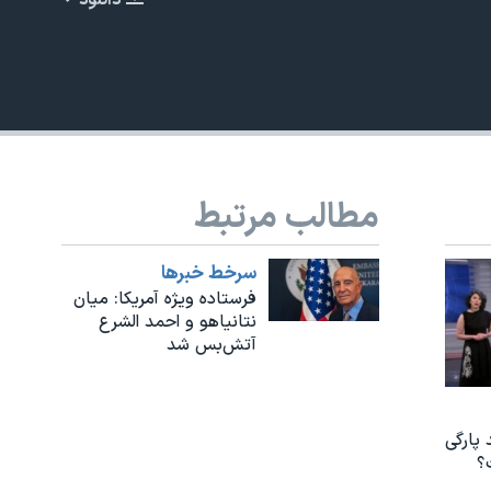
دانلود
EMBED
مطالب مرتبط
480p
سرخط خبرها
فرستاده ویژه آمریکا: میان
نتانیاهو و احمد الشرع
آتش‌بس شد
 پارگی
؟