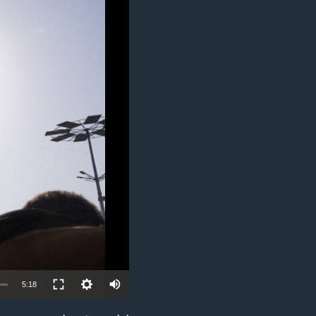
مستندها
فرهنگ و زندگی
حقوق شهروندی
انتخابات ریاست جمهوری آمریکا ۲۰۲۴
اقتصادی
حمله جمهوری اسلامی به اسرائیل
رمز مهسا
علم و فناوری
اسرائیل در جنگ
ورزش زنان در ایران
گالری عکس
اعتراضات زن، زندگی، آزادی
آرشیو پخش زنده
مجموعه مستندهای دادخواهی
تریبونال مردمی آبان ۹۸
دادگاه حمید نوری
چهل سال گروگان‌گیری
قانون شفافیت دارائی کادر رهبری ایران
اعتراضات مردمی آبان ۹۸
Auto
5:18
اسرائیل در جنگ
240p