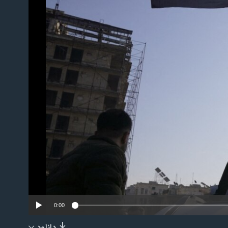
No m
0:00