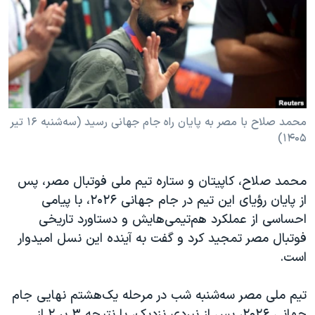
دنبال کنید
مستندها
فرهنگ و زندگی
حقوق شهروندی
انتخابات ریاست جمهوری آمریکا ۲۰۲۴
اقتصادی
حمله جمهوری اسلامی به اسرائیل
رمز مهسا
علم و فناوری
زبانهای مختلف
اسرائیل در جنگ
ورزش زنان در ایران
محمد صلاح با مصر به پایان راه جام جهانی رسید (سه‌شنبه ۱۶ تیر
۱۴۰۵)
گالری عکس
اعتراضات زن، زندگی، آزادی
آرشیو پخش زنده
مجموعه مستندهای دادخواهی
محمد صلاح، کاپیتان و ستاره تیم ملی فوتبال مصر، پس
تریبونال مردمی آبان ۹۸
از پایان رؤیای این تیم در جام جهانی ۲۰۲۶، با پیامی
دادگاه حمید نوری
احساسی از عملکرد هم‌تیمی‌هایش و دستاورد تاریخی
فوتبال مصر تمجید کرد و گفت به آینده این نسل امیدوار
چهل سال گروگان‌گیری
است.
قانون شفافیت دارائی کادر رهبری ایران
اعتراضات مردمی آبان ۹۸
تیم ملی مصر سه‌شنبه شب در مرحله یک‌هشتم نهایی جام
جهانی ۲۰۲۶، پس از نبردی نزدیک، با نتیجه ۳ بر ۲ از