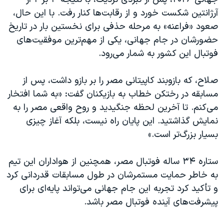
اسرائیل در جنگ
آرژانتین شکست خورد و از رقابت‌ها کنار رفت. با این حال،
نرگس محمدی برنده جایزه نوبل صلح
صعود «فراعنه» به مرحله حذفی برای نخستین بار در تاریخ
همایش محافظه‌کاران آمریکا «سی‌پک»
حضورشان در جام جهانی، یکی از مهم‌ترین موفقیت‌های
فوتبال این کشور به شمار می‌رود.
صفحه‌های ویژه
سفر پرزیدنت ترامپ به چین
صلاح، که بازوبند کاپیتانی مصر را بر بازو داشت، پس از
مسابقه در رختکن خطاب به بازیکنان گفت: «به شما افتخار
می‌کنم. تا آخرین لحظه جنگیدید و روح واقعی مصر را به
نمایش گذاشتید. این پایان راه نیست، بلکه آغاز چیزی
بسیار بزرگ‌تر است.»
ستاره ۳۴ ساله فوتبال مصر، همچنین از هواداران این تیم
به خاطر حمایت مستمرشان در طول مسابقات قدردانی کرد
و تأکید کرد تجربه این جام جهانی می‌تواند پایه‌ای برای
پیشرفت‌های آینده فوتبال مصر باشد.