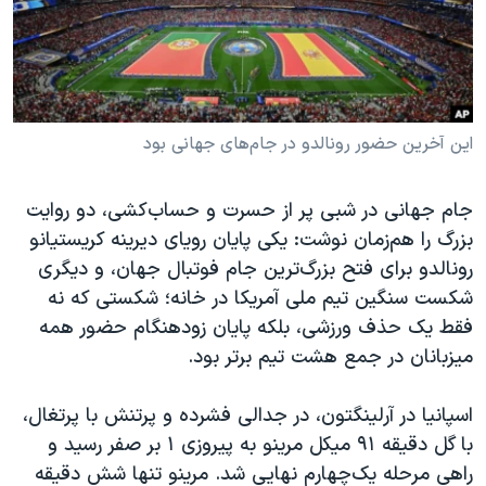
دنبال کنید
مستندها
فرهنگ و زندگی
حقوق شهروندی
انتخابات ریاست جمهوری آمریکا ۲۰۲۴
اقتصادی
حمله جمهوری اسلامی به اسرائیل
رمز مهسا
علم و فناوری
این آخرین حضور رونالدو در جام‌های جهانی بود
زبانهای مختلف
اسرائیل در جنگ
ورزش زنان در ایران
جام جهانی در شبی پر از حسرت و حساب‌کشی، دو روایت
گالری عکس
اعتراضات زن، زندگی، آزادی
بزرگ را هم‌زمان نوشت: یکی پایان رویای دیرینه کریستیانو
آرشیو پخش زنده
مجموعه مستندهای دادخواهی
رونالدو برای فتح بزرگ‌ترین جام فوتبال جهان، و دیگری
شکست سنگین تیم ملی آمریکا در خانه؛ شکستی که نه
تریبونال مردمی آبان ۹۸
فقط یک حذف ورزشی، بلکه پایان زودهنگام حضور همه
دادگاه حمید نوری
میزبانان در جمع هشت تیم برتر بود.
چهل سال گروگان‌گیری
اسپانیا در آرلینگتون، در جدالی فشرده و پرتنش با پرتغال،
قانون شفافیت دارائی کادر رهبری ایران
با گل دقیقه ۹۱ میکل مرینو به پیروزی ۱ بر صفر رسید و
اعتراضات مردمی آبان ۹۸
راهی مرحله یک‌چهارم نهایی شد. مرینو تنها شش دقیقه