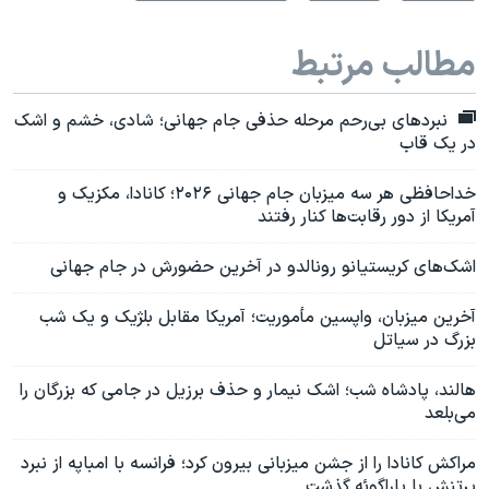
مطالب مرتبط
نبردهای بی‌رحم مرحله حذفی جام جهانی؛ شادی، خشم و اشک
در یک قاب
خداحافظی هر سه میزبان جام جهانی ۲۰۲۶؛ کانادا، مکزیک و
آمریکا از دور رقابت‌ها کنار رفتند
اشک‌های کریستیانو رونالدو در آخرین حضورش در جام جهانی
آخرین میزبان، واپسین مأموریت؛ آمریکا مقابل بلژیک و یک شب
بزرگ در سیاتل
هالند، پادشاه شب؛ اشک نیمار و حذف برزیل در جامی که بزرگان را
می‌بلعد
مراکش کانادا را از جشن میزبانی بیرون کرد؛ فرانسه با امباپه از نبرد
پرتنش با پاراگوئه گذشت