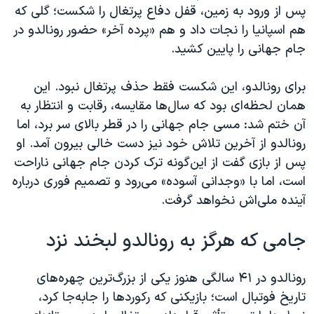
اسرائیل در جنگ
پس از ورود به زمین، قفل دفاع پرتغال را شکست؛ گلی که
هم اسپانیا را نجات داد و هم «پرده آخر» حضور رونالدو در
نرگس محمدی برنده جایزه نوبل صلح
جام جهانی را پایین کشید.
همایش محافظه‌کاران آمریکا «سی‌پک»
صفحه‌های ویژه
برای رونالدو، این شکست فقط حذف پرتغال نبود. این
همان لحظه‌ای بود که سال‌ها مقایسه، رقابت و انتظار به
سفر پرزیدنت ترامپ به چین
آن ختم شد: مسی جام جهانی را در قطر بالای سر برد، اما
رونالدو از آخرین تلاش خود نیز دست خالی بیرون آمد. او
پس از بازی گفت از این‌گونه ترک کردن جام جهانی ناراحت
است، اما با «وجدانی آسوده» می‌رود و تصمیم فوری درباره
آینده ملی‌اش نخواهد گرفت.
جامی که هرگز به رونالدو لبخند نزد
رونالدو در ۴۱ سالگی هنوز یکی از بزرگ‌ترین چهره‌های
تاریخ فوتبال است؛ بازیکنی که رکوردها را جابه‌جا کرد،