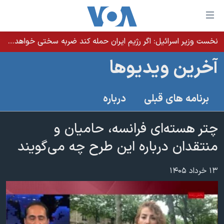
ینکهای
ابل
سترسی
نخست وزیر اسرائيل: اگر رژیم ایران حمله کند ضربه سختی خواهد خورد
خانه
هش
آخرین ویدیوها
نسخه سبک وب‌سایت
ه
حتوای
موضوع ها
برنامه های قبلی
درباره
صلی
برنامه های تلویزیونی
ایران
هش
جدول برنامه ها
چتر هسته‌ای فرانسه، حامیان و
ه
آمریکا
فحه
صفحه‌های ویژه
منتقدان درباره این طرح چه می‌گویند
جهان
صلی
فرکانس‌های صدای آمریکا
ورزشی
جام جهانی ۲۰۲۶
هش
۱۳ خرداد ۱۴۰۵
پخش رادیویی
ه
گزیده‌ها
عملیات خشم حماسی
ستجو
۲۵۰سالگی آمریکا
ویژه برنامه‌ها
یادگیری زبان انگلیسی
ویدیوها
بایگانی برنامه‌های تلویزیونی