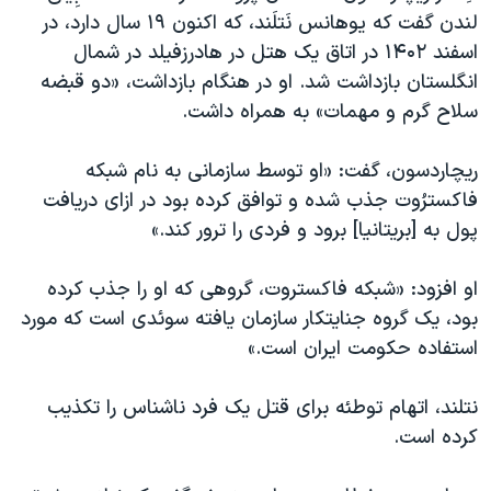
اسرائیل در جنگ
لندن گفت که یوهانس نَتلَند، که اکنون ۱۹ سال دارد، در
نرگس محمدی برنده جایزه نوبل صلح
اسفند ۱۴۰۲ در اتاق یک هتل در هادرزفیلد در شمال
انگلستان بازداشت شد. او در هنگام بازداشت، «دو قبضه
همایش محافظه‌کاران آمریکا «سی‌پک»
سلاح گرم و مهمات» به همراه داشت.
صفحه‌های ویژه
سفر پرزیدنت ترامپ به چین
ریچاردسون، گفت: «او توسط سازمانی به نام شبکه
فاکسترُوت جذب شده و توافق کرده بود در ازای دریافت
پول به [بریتانیا] برود و فردی را ترور کند.»
او افزود: «شبکه فاکستروت، گروهی که او را جذب کرده
بود، یک گروه جنایتکار سازمان ‌یافته سوئدی است که مورد
استفاده حکومت ایران است.»
نتلند، اتهام توطئه برای قتل یک فرد ناشناس را تکذیب
کرده‌ است.