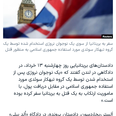
دنبال کنید
مستندها
فرهنگ و زندگی
حقوق شهروندی
انتخابات ریاست جمهوری آمریکا ۲۰۲۴
اقتصادی
حمله جمهوری اسلامی به اسرائیل
رمز مهسا
علم و فناوری
زبانهای مختلف
اسرائیل در جنگ
ورزش زنان در ایران
سفر به بریتانیا از سوی یک نوجوان نروژی استخدام شده توسط یک
گروه تبهکار سوئدی مورد استفاده جمهوری اسلامی به منظور قتل
گالری عکس
اعتراضات زن، زندگی، آزادی
آرشیو پخش زنده
مجموعه مستندهای دادخواهی
دادستان‌های بریتانیایی روز چهارشنبه ۱۳ خرداد، در
تریبونال مردمی آبان ۹۸
دادگاهی در لندن گفتند که «یک نوجوان نروژی پس از
استخدام شدن توسط یک گروه تبهکار سوئدی مورد
دادگاه حمید نوری
استفاده جمهوری اسلامی در مقابل دریافت پول، با
چهل سال گروگان‌گیری
ماموریت ارتکاب به یک قتل به بریتانیا سفر کرده بوده
قانون شفافیت دارائی کادر رهبری ایران
است.»
اعتراضات مردمی آبان ۹۸
اَلِستر ریچاردسون، دادستان پرونده، در دادگاه «اُلد بِیلی»