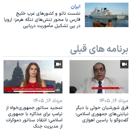
اسرائیل در جنگ
ايران
نرگس محمدی برنده جایزه نوبل صلح
نشست ناتو و کشورهای عرب خلیج
فارس با محور تنش‌های تنگه هرمز؛ اروپا
همایش محافظه‌کاران آمریکا «سی‌پک»
در پی تشکیل مأموریت دریایی
صفحه‌های ویژه
سفر پرزیدنت ترامپ به چین
برنامه های قبلی
مرداد ۱۶, ۱۴۰۵
مرداد ۱۶, ۱۴۰۵
فرق شورشیان حوثی با دیگر
تمجید سناتور جمهوری‌خواه از
نیابتی‌های جمهوری اسلامی؛
ترامپ برای مذاکره با جمهوری
گفت‌وگو با یاسین اهوازی
اسلامی؛ انتقاد سناتور دموکرات
از مدیریت جنگ