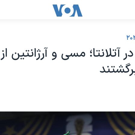
 آتلانتا؛ مسی و آرژانتین از 
برگشتند