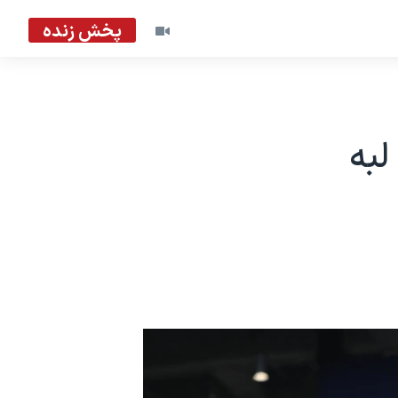
پخش زنده
لبه