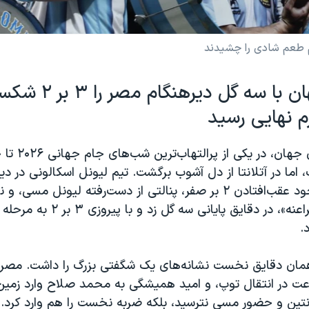
ام طعم شادی را چشیدند
قهرمان جهان با سه گل د
م نهایی رسید
آرژانتین، قهرمان جها
ا در آتلانتا از دل آشوب برگشت. تیم لیونل اسکالونی در دی
برابر مصر، با وجود عقب‌افتادن ۲ بر صفر، پنالتی از دست‌رفته لیونل مسی
سرسختانه از «فراعنه»، در دقایق پایانی سه گل
.
همان دقایق نخست نشانه‌های یک شگفتی بزرگ را داشت. مصر که
ت در انتقال توپ، و امید همیشگی به محمد صلاح وارد زمین