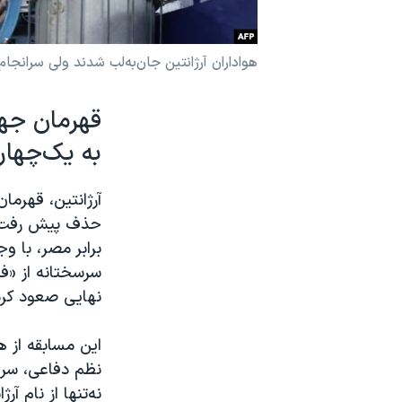
نرگس محمدی برنده جایزه نوبل صلح
همایش محافظه‌کاران آمریکا «سی‌پک»
هواداران آرژانتین جان‌به‌لب شدند ولی سرانج
صفحه‌های ویژه
سفر پرزیدنت ترامپ به چین
به یک‌چهار
حذف پیش رفت، ام
نهایی صعود کرد
این مسابقه از 
نظم دفاعی، سرع