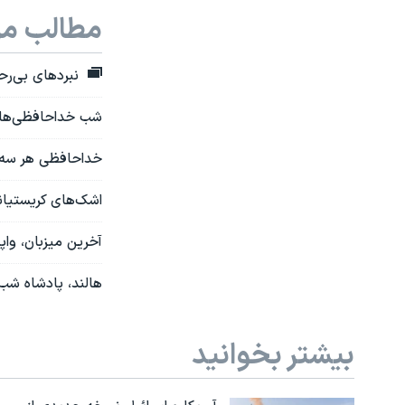
مطالب مر
نبردهای بی‌ر
شب خداحافظی‌ها د
خداحافظی هر سه میزبان جام جهانی ۲۰۲۶؛ کان
اشک‌های کریستیان
آخرین میزبان، وا
هالند، پادشاه شب؛
بیشتر بخوانید