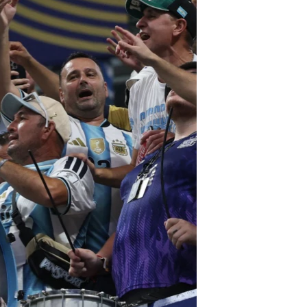
مستندها
فرهنگ و زندگی
حقوق شهروندی
انتخابات ریاست جمهوری آمریکا ۲۰۲۴
اقتصادی
حمله جمهوری اسلامی به اسرائیل
رمز مهسا
علم و فناوری
اسرائیل در جنگ
ورزش زنان در ایران
گالری عکس
اعتراضات زن، زندگی، آزادی
آرشیو پخش زنده
مجموعه مستندهای دادخواهی
تریبونال مردمی آبان ۹۸
دادگاه حمید نوری
چهل سال گروگان‌گیری
قانون شفافیت دارائی کادر رهبری ایران
اعتراضات مردمی آبان ۹۸
اسرائیل در جنگ