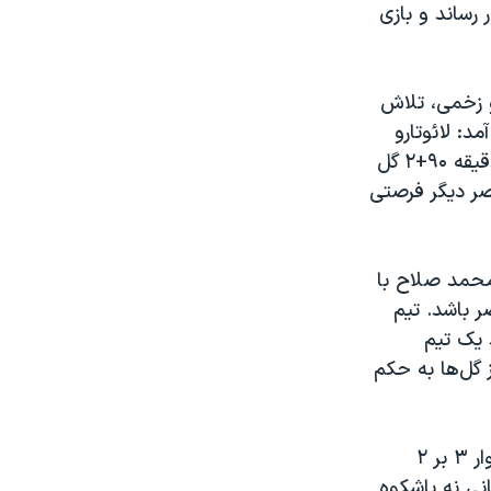
 رساند و بازی
و زخمی، تلاش
د: لائوتارو
مارتینز از سمت راست توپ را ارسال کرد، و انزو فرناندز با ضربه سری قاطع در دقیقه ۹۰+۲ گل
مصر دیگر فرصتی
محمد صلاح با
ر باشد. تیم
یک تیم
ز گل‌ها به حکم
برای آرژانتین، این پیروزی بیش از یک صعود ساده بود. این تیم پس از برد دشوار ۳ بر ۲
انی نه باشکوه