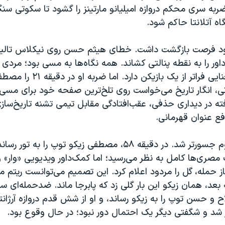
 ضربه سری محکم دروازه امیلیانو مارتینز را گشود تا سکوتی س
اه آتلانتا حاکم شود.
زود فرصت بازگشت داشت. خطای هیثم حسن روی نیکلاس تالیا
ور را به نقطه پنالتی کشاند. همه نگاه‌ها به مسی بود؛ مردی
برای آرژانتین معنایی فراتر از یک با
تی، انگار تاریخ می‌خواست روی تلخ‌ترین صفحه خود برای مسی
فته در دیداری حذفی، عقب‌افتادگی مقابل تیمی تشنه تاریخ‌سازی
ع عنوان قهرمانی.
مصر در نیمه دوم جسورتر شد. در دقیقه ۵۸، مصطفی زیکو توپ را ب
گ مصری‌ها کامل به نظر می‌رسید؛ اما کمک‌داور ویدیویی «وار» و
ز حمله، گل را مردود اعلام کرد. این تصمیم می‌توانست ریتم م
ا ۹ دقیقه بعد، همان زیکو این بار گلی زد که پابرجا ماند. ضدحمله‌ای س
 و حسن توپ را به زیکو رساند، و او از شش قدم دروازه آرژانتین