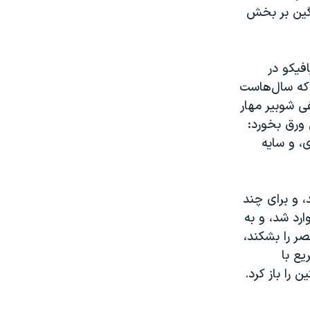
نگین بر بخش
فیکو در
 که سال‌هاست
زیکن دارد. اما ضربه او در دقیقه ۲۱ را مصطفی شوبیر مهار
 ورق بخورد:
، و سایه
ه تور رساند، و برای چند
ارد شد، و به
صر را بشکند،
ریع با
 را باز کرد.