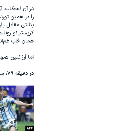
در آن لحظات، آر
را در همین تورن
پنالتی مقابل پا
کریستیانو رونال
همان قاب غم‌انگ
اما آرژانتین هنو
در دقیقه ۷۹، مسی از سمت راست توپ را روی دروازه فرستاد و کریستیان رومرو با ضربه سر