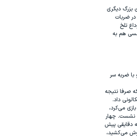
ی بزرگ دیگری
 در ضربات
داع تلخ
 مسی هم به
که صرفا نتیجه
اسکالونی داد.
ازی می‌کرد،
ب نشست. چهار
ه دقایقی پیش
دوش می‌کشید،