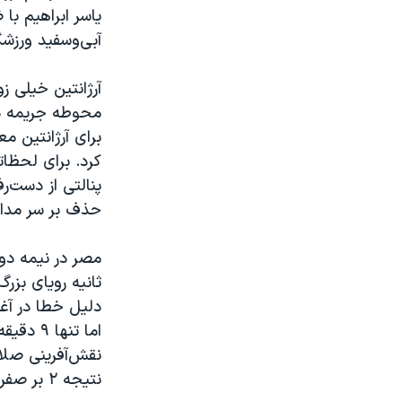
یاسر ابراهیم با
آبی‌وسفید ورزشگ
آرژانتین خیلی 
محوطه جریمه دا
کرد. برای لحظا
پنالتی از دست‌ر
حذف بر سر مداف
ثانیه رویای بزر
دلیل خطا در آغا
اما تنه
نقش‌آفرینی صلاح
نتیجه ۲ بر صفر شد و شگفتی دیگر یک احتمال دور نبود؛ در حال وقوع بود.