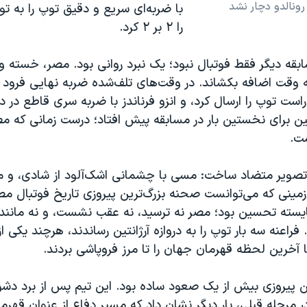
ونالدو دچار نشد
با ضربه‌ای سریع و دقیق توپ را به تور
را ۲ بر ۲ کرد.
ابقه دیگر فقط فوتبال نبود؛ یک نبرد روانی بود. مصر، خسته 
به وقت اضافه بکشاند. در وقت‌های تلف‌شده ضربه نهایی فرود آم
نتین برای نخستین بار در مسابقه پیش افتاد؛ درست زمانی که 
شت.
تصویر متضاد ساخت: مسی با چشمانی اشک‌آلود از شادی، و 
مینی که می‌توانست صحنه بزرگ‌ترین پیروزی تاریخ فوتبال مص
ته تحسین بود؛ مصر نه ترسید، نه عقب نشست، و نه مانند 
راعنه سه بار توپ را به دروازه آرژانتین رساندند، هرچند یکی ا
ا آخرین لحظه قهرمان جهان را تا مرز فروپاشی بردند.
ر مرحله قبلی، بار دیگر نشان داد که مسیر دفاع از عنوان قهرم