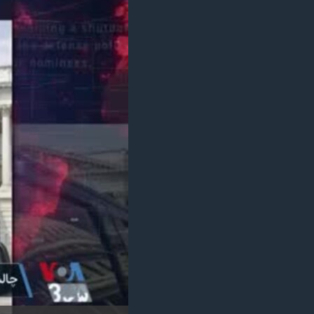
مستندها
فرهنگ و زندگی
حقوق شهروندی
انتخابات ریاست جمهوری آمریکا ۲۰۲۴
اقتصادی
حمله جمهوری اسلامی به اسرائیل
رمز مهسا
علم و فناوری
اسرائیل در جنگ
ورزش زنان در ایران
گالری عکس
اعتراضات زن، زندگی، آزادی
آرشیو پخش زنده
مجموعه مستندهای دادخواهی
تریبونال مردمی آبان ۹۸
دادگاه حمید نوری
چهل سال گروگان‌گیری
قانون شفافیت دارائی کادر رهبری ایران
اعتراضات مردمی آبان ۹۸
اسرائیل در جنگ