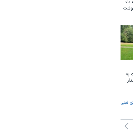
 بند
نوشت
 به
ار
ی قبلی