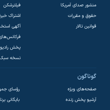
منشور صدای آمریکا
فیلترشکن
حقوق و مقررات
اشتراک خبرن
قوانین تالار
آگهی استخد
فرکانس‌های 
پخش رادیو
یادگیری زبان انگلیسی
نسخه سبک 
دنبال کنید
گوناگون
صفحه‌های ویژه
رؤسای جمهو
آرشیو پخش زنده
بایگانی برن
زبانهای مختلف