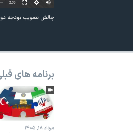
Auto
2:35
نرگس محمدی برنده جایزه نوبل صلح
240p
چالش تصویب بودجه دولت د
همایش محافظه‌کاران آمریکا «سی‌پک»
360p
صفحه‌های ویژه
480p
سفر پرزیدنت ترامپ به چین
720p
1080p
برنامه های قبل
مرداد ۱۸, ۱۴۰۵