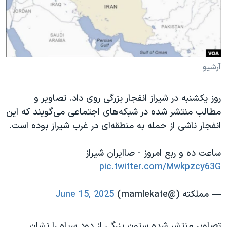
دنبال کنید
مستندها
فرهنگ و زندگی
حقوق شهروندی
انتخابات ریاست جمهوری آمریکا ۲۰۲۴
اقتصادی
حمله جمهوری اسلامی به اسرائیل
رمز مهسا
علم و فناوری
آرشیو
زبانهای مختلف
اسرائیل در جنگ
ورزش زنان در ایران
روز یکشنبه در شیراز انفجار بزرگی روی داد. تصاویر و
گالری عکس
اعتراضات زن، زندگی، آزادی
مطالب منتشر شده در شبکه‌های اجتماعی می‌گویند که این
آرشیو پخش زنده
مجموعه مستندهای دادخواهی
انفجار ناشی از حمله به منطقه‌ای در غرب شیراز بوده است.
تریبونال مردمی آبان ۹۸
ساعت ده و ربع امروز - صاایران شیراز
دادگاه حمید نوری
pic.twitter.com/Mwkpzcy63G
چهل سال گروگان‌گیری
— مملکته (@mamlekate)
June 15, 2025
قانون شفافیت دارائی کادر رهبری ایران
اعتراضات مردمی آبان ۹۸
تصاویر منتشر شده ستون بزرگی از دود سیاه را نشان