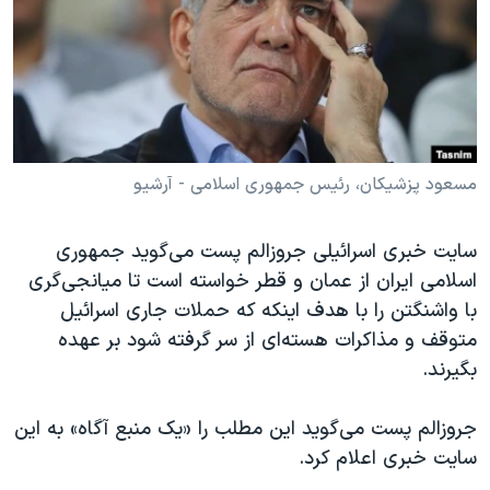
دنبال کنید
مستندها
فرهنگ و زندگی
حقوق شهروندی
انتخابات ریاست جمهوری آمریکا ۲۰۲۴
اقتصادی
حمله جمهوری اسلامی به اسرائیل
رمز مهسا
علم و فناوری
زبانهای مختلف
اسرائیل در جنگ
ورزش زنان در ایران
مسعود پزشیکان، رئیس جمهوری اسلامی - آرشیو
گالری عکس
اعتراضات زن، زندگی، آزادی
سایت خبری اسرائيلی جروزالم پست می‌گوید جمهوری
آرشیو پخش زنده
مجموعه مستندهای دادخواهی
اسلامی ایران از عمان و قطر خواسته است تا میانجی‌گری
تریبونال مردمی آبان ۹۸
با واشنگتن را با هدف اینکه که حملات جاری اسرائیل
متوقف و مذاکرات هسته‌ای از سر گرفته شود بر عهده
دادگاه حمید نوری
بگیرند.
چهل سال گروگان‌گیری
قانون شفافیت دارائی کادر رهبری ایران
جروزالم پست می‌گوید این مطلب را «یک منبع آگاه» به این
سایت خبری اعلام کرد.
اعتراضات مردمی آبان ۹۸