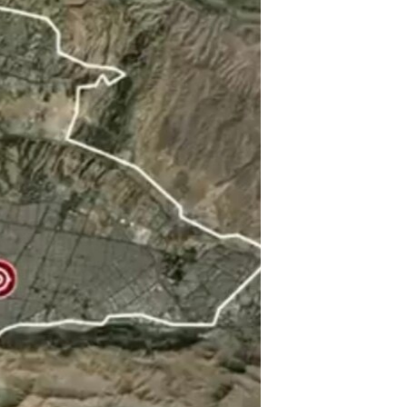
مستندها
فرهنگ و زندگی
حقوق شهروندی
انتخابات ریاست جمهوری آمریکا ۲۰۲۴
اقتصادی
حمله جمهوری اسلامی به اسرائیل
رمز مهسا
علم و فناوری
اسرائیل در جنگ
ورزش زنان در ایران
گالری عکس
اعتراضات زن، زندگی، آزادی
آرشیو پخش زنده
مجموعه مستندهای دادخواهی
تریبونال مردمی آبان ۹۸
دادگاه حمید نوری
چهل سال گروگان‌گیری
قانون شفافیت دارائی کادر رهبری ایران
اعتراضات مردمی آبان ۹۸
اسرائیل در جنگ