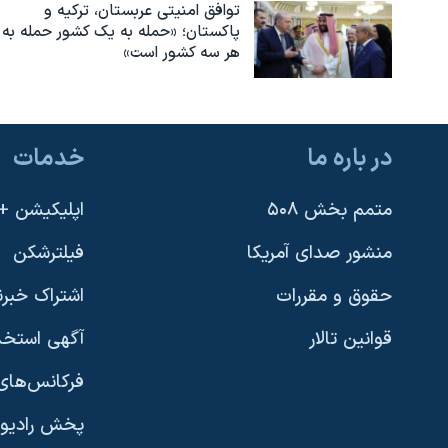
توافق امنیتی عربستان، ترکیه و
پاکستان؛ «حمله به یک کشور حمله به
هر سه کشور است»
در باره ما
خدمات
متمم بخش ۵۰۸
اپلیکیشن +VOA
منشور صدای آمریکا
فیلترشکن
حقوق و مقررات
اشتراک خبرن
قوانین تالار
آگهی استخد
فرکانس‌های 
پخش رادیو