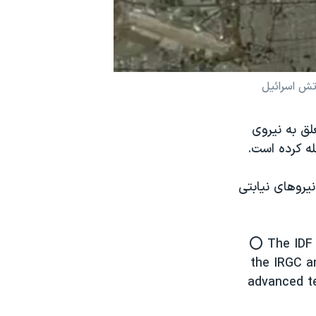
رتش اسرائيل
لق به نیروی
ه کرده است.
یروهای نیابتی
⭕️ The IDF
the IRGC a
advanced te