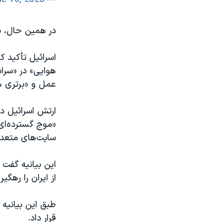
در همین حال، سپ
اسرائیل تأکید ک
هوایی» در «سراس
عمل و «برتری هو
«موج گسترده‌ای 
سایت‌های متعدد 
از ایران را رهگیر
طبق این بیانیه
قرار داد.