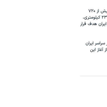
این بیانیه می‌گوید از آغاز عملیات «طلوع شیر» تاکنون بیش از ۱۷۰ هدف و «بیش از ۷۲۰
زیرساخت نظامی» را در ایران مورد حمله قرار داده است و در فاصله‌ای حدود ۲۳۰۰ کیلومتری،
یران هدف قرار
سراسر ایران
آغاز این