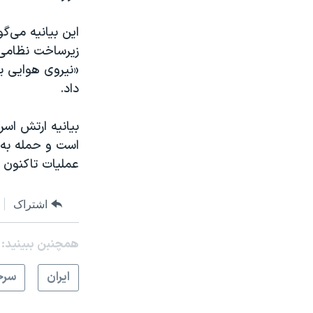
«نیروی هوایی ی
داد.
بیانیه ارتش اسر
است و حمله به 
عملیات تاکنون
اشتراک
همچنبن ببینید:
ايران
سرخ