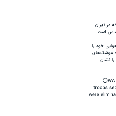
ه در تهران
 قدس است.
وایی خود را
ه‌ موشک‌های
را نشان
⭕️WATC
troops se
were elimin