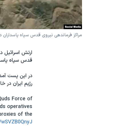
نرگس محمدی برنده جایزه نوبل صلح
همایش محافظه‌کاران آمریکا «سی‌پک»
صفحه‌های ویژه
مراکز فرماندهی نیروی قدس سپاه پاسداران در ا
سفر پرزیدنت ترامپ به چین
ارتش اسرائیل د
قدس سپاه پاسدا
در این پست آمده
رژیم ایران در خ
Quds Force of
uds operatives
proxies of the
om/wSVZB0QnyJ