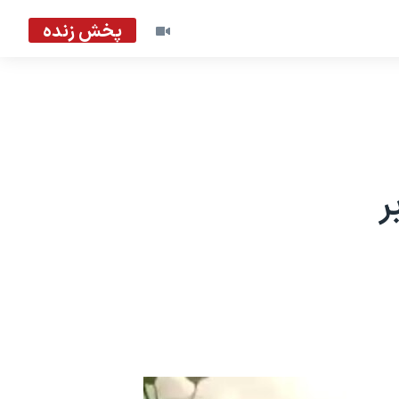
پخش زنده
ر