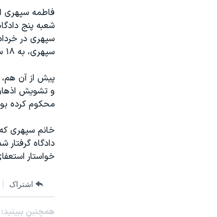
سپهری، به ۱۸ سال و شش ماه حبس محکوم شده بود.
محکوم کرده بود
خانم سپهری که 
خواستار استعفای
اشتراک
همچنبن ببینید: