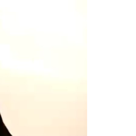
مستندها
فرهنگ و زندگی
حقوق شهروندی
انتخابات ریاست جمهوری آمریکا ۲۰۲۴
اقتصادی
حمله جمهوری اسلامی به اسرائیل
رمز مهسا
علم و فناوری
اسرائیل در جنگ
ورزش زنان در ایران
گالری عکس
اعتراضات زن، زندگی، آزادی
آرشیو پخش زنده
مجموعه مستندهای دادخواهی
تریبونال مردمی آبان ۹۸
دادگاه حمید نوری
چهل سال گروگان‌گیری
قانون شفافیت دارائی کادر رهبری ایران
اعتراضات مردمی آبان ۹۸
اسرائیل در جنگ