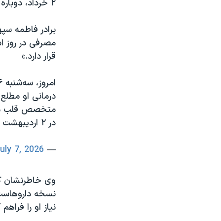
۲ خرداد، دوباره ویزیت شود؛ اما تاکنون این مراجعه انجام نشده است.»
مصرفی در روز اس
قرار دارد.»
امروز، سه‌شنبه ۱۶ تیرماه ۱۴۰۵، خانواده در ملاقات با
درمانی او مطلع 
متخصص قلب منتق
در ۲ اردیبهشت او را نزد پزشک بردند.…
uly 7, 2026
— Asghar Sepehri (@AsgharSepehri)
وی خاطرنشان ک
نسخه داروهاست،
نیاز او را فراهم 