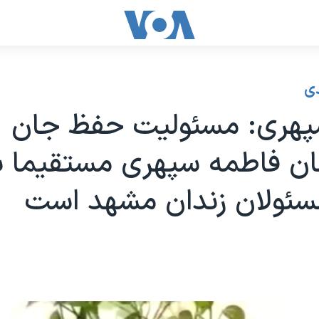
ی
پهری: مسئولیت حفظ جان
ان فاطمه سپهری مستقیما ب
سئولان زندان مشهد است