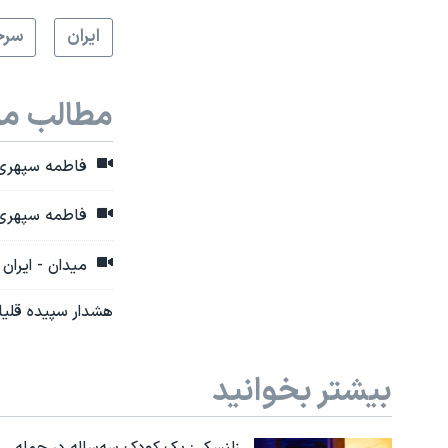
ايران
سرخ
مطالب مر
فاطمه سپهری د
فاطمه سپهری 
میدان - ایران
هشدار سپیده قلیان
بیشتر بخوانید
زلنسکی: یک کودک سه‌ساله در حمله