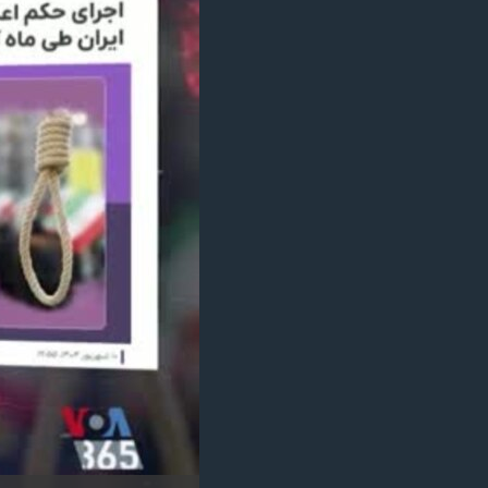
مستندها
فرهنگ و زندگی
حقوق شهروندی
انتخابات ریاست جمهوری آمریکا ۲۰۲۴
اقتصادی
حمله جمهوری اسلامی به اسرائیل
رمز مهسا
علم و فناوری
اسرائیل در جنگ
ورزش زنان در ایران
گالری عکس
اعتراضات زن، زندگی، آزادی
آرشیو پخش زنده
مجموعه مستندهای دادخواهی
تریبونال مردمی آبان ۹۸
دادگاه حمید نوری
چهل سال گروگان‌گیری
قانون شفافیت دارائی کادر رهبری ایران
اعتراضات مردمی آبان ۹۸
اسرائیل در جنگ