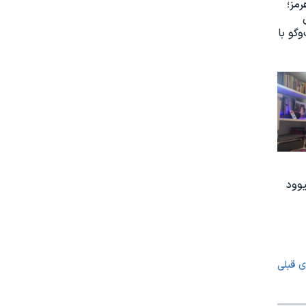
رمز؛
گو با
یوود
ی قبلی