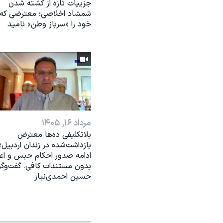
جزییات تازه از کشته شدن
شمشاد اخلاصی؛ معترضی که
خود را «سرباز وطن» نامید
مرداد ۱۶, ۱۴۰۵
بلاتکلیفی ده‌ها معترض
بازداشت‌شده در زندان اردبیل؛
ادامه صدور احکام حبس و اع
بدون مستندات کافی. گفت‌وگو
حسین احمدی‌نیاز