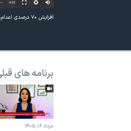
Auto
4:03
نرگس محمدی برنده جایزه نوبل صلح
240p
افزایش ۷۰ درصدی اعدام‌ها در اوت ۲۰۲۵ در مقایسه با زمان مشابه سال گذشته
همایش محافظه‌کاران آمریکا «سی‌پک»
360p
صفحه‌های ویژه
480p
سفر پرزیدنت ترامپ به چین
720p
1080p
برنامه های قبل
مرداد ۱۶, ۱۴۰۵