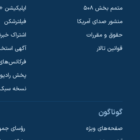
متمم بخش ۵۰۸
اپلیکیشن +VOA
منشور صدای آمریکا
فیلترشکن
حقوق و مقررات
اشتراک خبرن
قوانین تالار
آگهی استخد
فرکانس‌های 
پخش رادیو
یادگیری زبان انگلیسی
نسخه سبک 
دنبال کنید
گوناگون
صفحه‌های ویژه
رؤسای جمهو