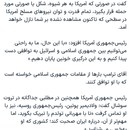
اسرائیل در جنگ
گفت در صورتی که آمریکا به هر شیوه، شکل یا صورتی مورد
حمله قرار بگیرد، تمام قدرت و توان نیروهای مسلح آمریکا
نرگس محمدی برنده جایزه نوبل صلح
در سطحی که تاکنون مشاهده نشده بر شما نازل خواهد
همایش محافظه‌کاران آمریکا «سی‌پک»
آمد.
صفحه‌های ویژه
رئیس‌جمهوری آمریکا افزود: «با این حال، ما به راحتی
سفر پرزیدنت ترامپ به چین
می‌توانیم بین جمهوری اسلامی و اسرائیل به توافقی دست
پیدا کنیم و به این درگیری خونین پایان دهیم.»
آقای ترامپ بارها از مقامات جمهوری اسلامی خواسته است
که با او توافق کنند.
رئیس جمهوری آمریکا همچنین در مطلبی جداگانه در تروت
سوشال گفت: ولادیمیر پوتین، رئیس‌جمهوری روسیه، نیز با
او تماس گرفت «تا با مهربانی تولدم را تبریک بگوید، اما
مهم‌تر از آن، درباره ایران صحبت کند؛ کشوری که او
به‌خوبی می‌شناسد.»