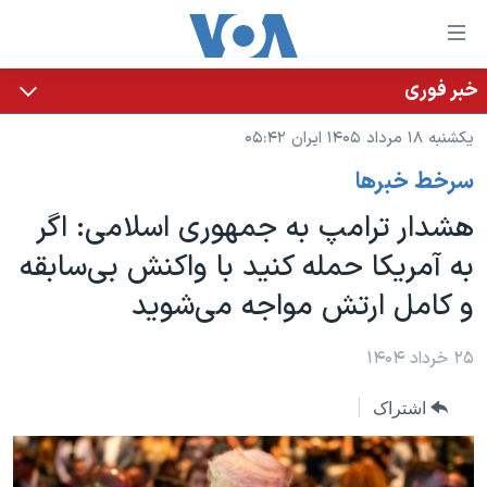
ینکهای
ابل
سترسی
خبر فوری
خانه
هش
یکشنبه ۱۸ مرداد ۱۴۰۵ ایران ۰۵:۴۲
نسخه سبک وب‌سایت
ه
سرخط خبرها
حتوای
موضوع ها
صلی
هشدار ترامپ به جمهوری اسلامی: اگر
برنامه های تلویزیونی
ایران
هش
به آمریکا حمله کنید با واکنش بی‌سابقه
جدول برنامه ها
ه
آمریکا
و کامل ارتش مواجه می‌شوید
فحه
صفحه‌های ویژه
جهان
صلی
فرکانس‌های صدای آمریکا
ورزشی
جام جهانی ۲۰۲۶
۲۵ خرداد ۱۴۰۴
هش
پخش رادیویی
ه
گزیده‌ها
عملیات خشم حماسی
اشتراک
ستجو
۲۵۰سالگی آمریکا
ویژه برنامه‌ها
یادگیری زبان انگلیسی
ویدیوها
بایگانی برنامه‌های تلویزیونی