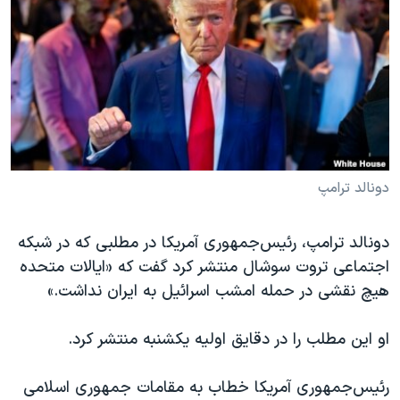
دنبال کنید
مستندها
فرهنگ و زندگی
حقوق شهروندی
انتخابات ریاست جمهوری آمریکا ۲۰۲۴
اقتصادی
حمله جمهوری اسلامی به اسرائیل
رمز مهسا
علم و فناوری
زبانهای مختلف
اسرائیل در جنگ
ورزش زنان در ایران
گالری عکس
اعتراضات زن، زندگی، آزادی
دونالد ترامپ
آرشیو پخش زنده
مجموعه مستندهای دادخواهی
دونالد ترامپ، رئیس‌جمهوری آمریکا در مطلبی که در شبکه
تریبونال مردمی آبان ۹۸
اجتماعی تروت سوشال منتشر کرد گفت که «ایالات متحده
دادگاه حمید نوری
هیچ نقشی در حمله امشب اسرائیل به ایران نداشت.»
چهل سال گروگان‌گیری
او این مطلب را در دقایق اولیه یکشنبه منتشر کرد.
قانون شفافیت دارائی کادر رهبری ایران
اعتراضات مردمی آبان ۹۸
رئیس‌جمهوری آمریکا خطاب به مقامات جمهوری اسلامی