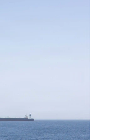
مستندها
فرهنگ و زندگی
حقوق شهروندی
انتخابات ریاست جمهوری آمریکا ۲۰۲۴
اقتصادی
حمله جمهوری اسلامی به اسرائیل
رمز مهسا
علم و فناوری
اسرائیل در جنگ
ورزش زنان در ایران
گالری عکس
اعتراضات زن، زندگی، آزادی
آرشیو پخش زنده
مجموعه مستندهای دادخواهی
تریبونال مردمی آبان ۹۸
دادگاه حمید نوری
چهل سال گروگان‌گیری
قانون شفافیت دارائی کادر رهبری ایران
اعتراضات مردمی آبان ۹۸
اسرائیل در جنگ