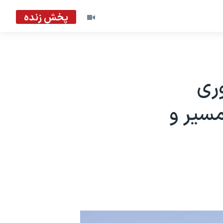
پخش زنده
ری
یر مسیر و