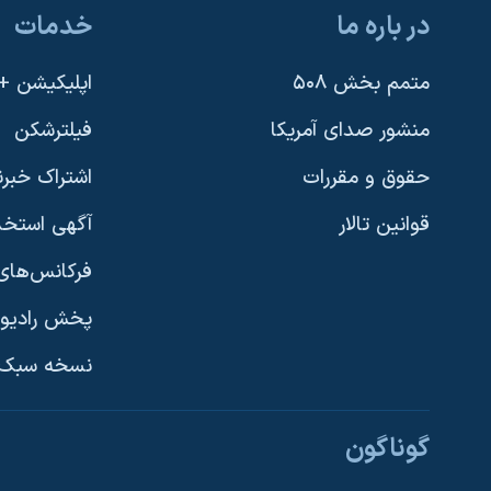
در باره ما
خدمات
متمم بخش ۵۰۸
اپلیکیشن +VOA
منشور صدای آمریکا
فیلترشکن
حقوق و مقررات
اشتراک خبرن
قوانین تالار
آگهی استخد
فرکانس‌های 
پخش رادیو
یادگیری زبان انگلیسی
نسخه سبک 
دنبال کنید
گوناگون