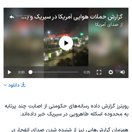
اسرائیل در جنگ
نرگس محمدی برنده جایزه نوبل صلح
گزارش حملات هوایی آمریکا در سیریک و بندرعباس
همایش محافظه‌کاران آمریکا «سی‌پک»
از
صدای آمریکا
صفحه‌های ویژه
No media source currently available
سفر پرزیدنت ترامپ به چین
Auto
0:00
0:25
240p
دانلود
360p
480p
360p
240p
Auto
480p
رویترز گزارش داده رسانه‌های حکومتی از اصابت چند پرتابه
به محدوده اسکله طاهرویی در سیریک خبر داده‌اند.
720p
1080p
720p
1080p
هم‌زمان گزارش‌هایی نیز از شنیده شدن صدای انفجار در