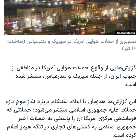
دنبال کنید
مستندها
فرهنگ و زندگی
حقوق شهروندی
انتخابات ریاست جمهوری آمریکا ۲۰۲۴
اقتصادی
حمله جمهوری اسلامی به اسرائیل
رمز مهسا
علم و فناوری
تصویری از حملات هوایی آمریکا در سیریک و بندرعباس (سه‌شنبه
زبانهای مختلف
۱۶ تیر)
اسرائیل در جنگ
ورزش زنان در ایران
گالری عکس
اعتراضات زن، زندگی، آزادی
گزارش‌هایی از وقوع حملات هوایی آمریکا در مناطقی از
آرشیو پخش زنده
مجموعه مستندهای دادخواهی
جنوب ایران، از جمله سیریک و بندرعباس، منتشر شده
است.
تریبونال مردمی آبان ۹۸
دادگاه حمید نوری
این گزارش‌ها هم‌زمان با اعلام سنتکام درباره آغاز موج تازه
چهل سال گروگان‌گیری
حملات علیه جمهوری اسلامی منتشر می‌شود؛ حملاتی که
فرماندهی مرکزی آمریکا آن را پاسخی به حملات اخیر
قانون شفافیت دارائی کادر رهبری ایران
جمهوری اسلامی به کشتی‌های تجاری در تنگه هرمز اعلام
اعتراضات مردمی آبان ۹۸
کرده است.