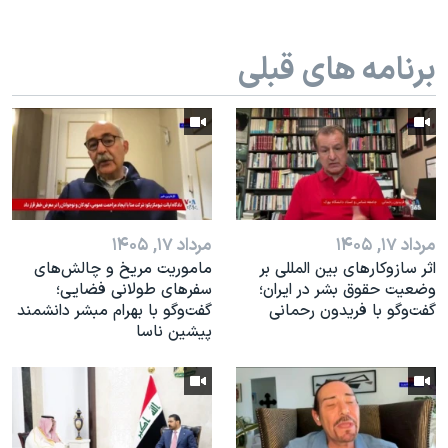
اسرائیل در جنگ
نرگس محمدی برنده جایزه نوبل صلح
برنامه های قبلی
همایش محافظه‌کاران آمریکا «سی‌پک»
صفحه‌های ویژه
سفر پرزیدنت ترامپ به چین
مرداد ۱۷, ۱۴۰۵
مرداد ۱۷, ۱۴۰۵
اثر ساز‌و‌کارهای بین المللی بر
ماموریت مریخ و چالش‌های
وضعیت حقوق بشر در ایران؛
سفرهای طولانی فضایی؛
گفت‌وگو با فریدون رحمانی
گفت‌وگو با بهرام مبشر دانشمند
پیشین ناسا