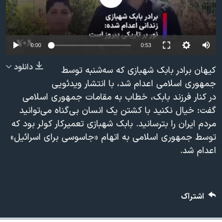
دنبال کنید
مستندها
فرهنگ و زندگی
حقوق شهروندی
انتخابات ریاست جمهوری آمریکا ۲۰۲۴
Auto
اقتصادی
حمله جمهوری اسلامی به اسرائیل
0:00
0:53
240p
رمز مهسا
علم و فناوری
دانلود
کیهان برادر بابک شهبازی که سه‌شنبه توسط
زبانهای مختلف
360p
اسرائیل در جنگ
ورزش زنان در ایران
جمهوری اسلامی اعدام شد، با انتشار ویدئویی
در کنار فرزند بابک، خطاب به مقامات جمهوری اسلامی
480p
گالری عکس
اعتراضات زن، زندگی، آزادی
480p
360p
240p
Auto
گفت: خیال نکنید با کشتن یک انسان بی‌گناه می‌توانید
720p
آرشیو پخش زنده
مجموعه مستندهای دادخواهی
مردم ایران را بترسانید. بابک شهبازی تعمیرکار کولر بود که
1080p
720p
1080p
تریبونال مردمی آبان ۹۸
توسط جمهوری اسلامی به اتهام «جاسوسی برای اسرائیل»
اعدام شد.
دادگاه حمید نوری
چهل سال گروگان‌گیری
قانون شفافیت دارائی کادر رهبری ایران
اشتراک
اعتراضات مردمی آبان ۹۸