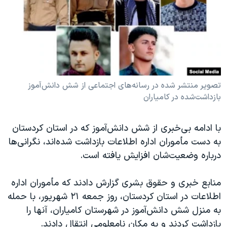
دنبال کنید
مستندها
فرهنگ و زندگی
حقوق شهروندی
انتخابات ریاست جمهوری آمریکا ۲۰۲۴
اقتصادی
حمله جمهوری اسلامی به اسرائیل
رمز مهسا
علم و فناوری
زبانهای مختلف
اسرائیل در جنگ
ورزش زنان در ایران
تصویر منتشر شده در رسانه‌های اجتماعی از شش دانش‌آموز
بازداشت‌شده در کامیاران
گالری عکس
اعتراضات زن، زندگی، آزادی
آرشیو پخش زنده
مجموعه مستندهای دادخواهی
با ادامه بی‌خبری از شش دانش‌آموز که در استان کردستان
تریبونال مردمی آبان ۹۸
به دست مأموران اداره اطلاعات بازداشت
شده‌اند، نگرانی‌ها
درباره وضعیت‌شان افزایش یافته است.
دادگاه حمید نوری
چهل سال گروگان‌گیری
منابع خبری و حقوق بشری گزارش دادند که مأموران اداره
قانون شفافیت دارائی کادر رهبری ایران
اطلاعات در استان کردستان، روز جمعه ۲۱ شهریور، با حمله
به منزل شش دانش‌آموز در شهرستان کامیاران، آنها را
اعتراضات مردمی آبان ۹۸
بازداشت کردند و به مکان نامعلومی انتقال دادند.