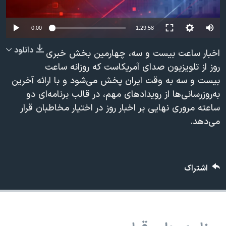
دنبال کنید
مستندها
فرهنگ و زندگی
Auto
حقوق شهروندی
انتخابات ریاست جمهوری آمریکا ۲۰۲۴
0:00
1:29:58
240p
اقتصادی
حمله جمهوری اسلامی به اسرائیل
دانلود
اخبار ساعت بیست و سه، چهارمین بخش خبری
360p
رمز مهسا
علم و فناوری
روز از تلویزیون صدای آمریکاست که روزانه ساعت
زبانهای مختلف
بیست و سه به وقت ایران پخش می‌شود و با ارائه آخرین
480p
اسرائیل در جنگ
ورزش زنان در ایران
480p
360p
240p
Auto
به‌روزرسانی‌ها از رویدادهای مهم، در قالب برنامه‌ای دو
720p
گالری عکس
اعتراضات زن، زندگی، آزادی
ساعته مروری نهایی بر اخبار روز در اختیار مخاطبان قرار
1080p
720p
1080p
آرشیو پخش زنده
مجموعه مستندهای دادخواهی
می‌دهد.
تریبونال مردمی آبان ۹۸
دادگاه حمید نوری
اشتراک
چهل سال گروگان‌گیری
قانون شفافیت دارائی کادر رهبری ایران
اعتراضات مردمی آبان ۹۸