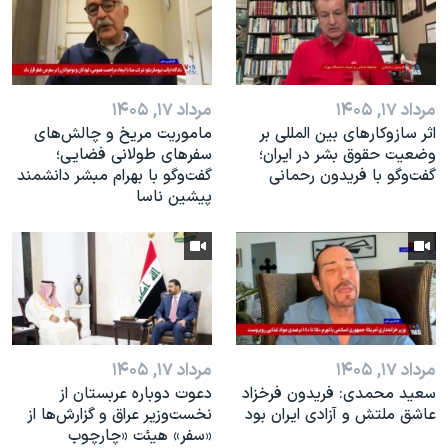
اسرائیل در جنگ
نرگس محمدی برنده جایزه نوبل صلح
همایش محافظه‌کاران آمریکا «سی‌پک»
مرداد ۱۷, ۱۴۰۵
مرداد ۱۷, ۱۴۰۵
صفحه‌های ویژه
اثر ساز‌و‌کارهای بین المللی بر
ماموریت مریخ و چالش‌های
سفر پرزیدنت ترامپ به چین
وضعیت حقوق بشر در ایران؛
سفرهای طولانی فضایی؛
گفت‌وگو با فریدون رحمانی
گفت‌وگو با بهرام مبشر دانشمند
پیشین ناسا
مرداد ۱۷, ۱۴۰۵
مرداد ۱۷, ۱۴۰۵
سعید محمدی: فریدون فرخزاد
دعوت دوباره عربستان از
عاشق ملتش و آزادی ایران بود
نخست‌وزیر عراق و گزارش‌ها از
«سفر» هیئت «چارچوب