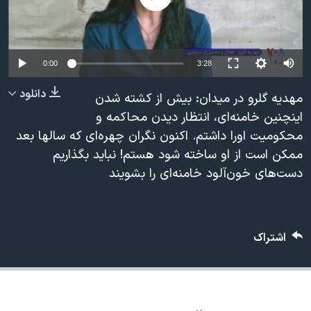
دنبال کنید
مستندها
فرهنگ و زندگی
حقوق شهروندی
انتخابات ریاست جمهوری آمریکا ۲۰۲۴
Auto
اقتصادی
حمله جمهوری اسلامی به اسرائیل
0:00
3:28
240p
رمز مهسا
علم و فناوری
دانلود
مهدیه گلرو در میدان: بیش از کشته شدن
زبانهای مختلف
360p
اسرائیل در جنگ
ورزش زنان در ایران
اینچنین خامنه‌ای، انتظار دیدن محاکمه و
محکومیت اورا داشتم. اکنون نگران چهره‌ای که سالها بعد
480p
گالری عکس
اعتراضات زن، زندگی، آزادی
480p
360p
240p
Auto
ممکن است از او ساخته شود هستم! نباید بگذاریم
720p
آرشیو پخش زنده
مجموعه مستندهای دادخواهی
دست‌های خون‌آلود خامنه‌ای را بشویند
1080p
720p
1080p
تریبونال مردمی آبان ۹۸
دادگاه حمید نوری
اشتراک
چهل سال گروگان‌گیری
قانون شفافیت دارائی کادر رهبری ایران
اعتراضات مردمی آبان ۹۸