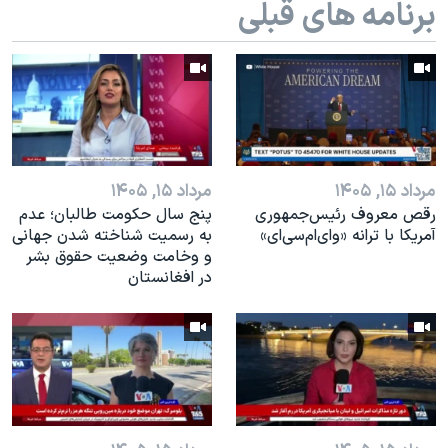
برنامه های قبلی
اسرائیل در جنگ
نرگس محمدی برنده جایزه نوبل صلح
همایش محافظه‌کاران آمریکا «سی‌پک»
صفحه‌های ویژه
سفر پرزیدنت ترامپ به چین
مرداد ۱۵, ۱۴۰۵
مرداد ۱۵, ۱۴۰۵
رقص معروف رئیس‌جمهوری
پنج سال حکومت طالبان؛ عدم
آمریکا با ترانه «وای‌ام‌سی‌ای»
به رسمیت شناخته شدن جهانی
و وخامت وضعیت حقوق بشر
در افغانستان