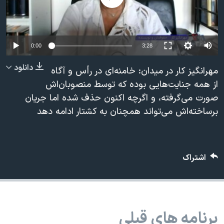
دنبال کنید
مستندها
فرهنگ و زندگی
حقوق شهروندی
انتخابات ریاست جمهوری آمریکا ۲۰۲۴
Auto
اقتصادی
حمله جمهوری اسلامی به اسرائیل
0:00
3:28
240p
رمز مهسا
علم و فناوری
دانلود
مهرانگیز کار در میدان: خامنه‌ای در رأس و آگاه
زبانهای مختلف
360p
اسرائیل در جنگ
ورزش زنان در ایران
از همه جنایت‌هایی بوده که توسط منصوبان‌اش
صورت می‌گرفته، و اگرچه اکنون حذف شده اما جریان
480p
گالری عکس
اعتراضات زن، زندگی، آزادی
480p
360p
240p
Auto
برساخته‌اش می‌تواند همچنان به کشتار ادامه دهد
720p
آرشیو پخش زنده
مجموعه مستندهای دادخواهی
1080p
720p
1080p
تریبونال مردمی آبان ۹۸
دادگاه حمید نوری
اشتراک
چهل سال گروگان‌گیری
قانون شفافیت دارائی کادر رهبری ایران
اعتراضات مردمی آبان ۹۸
برنامه های قبلی