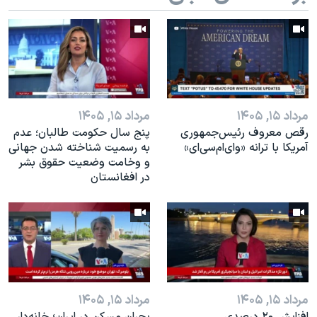
اسرائیل در جنگ
نرگس محمدی برنده جایزه نوبل صلح
همایش محافظه‌کاران آمریکا «سی‌پک»
صفحه‌های ویژه
سفر پرزیدنت ترامپ به چین
مرداد ۱۵, ۱۴۰۵
مرداد ۱۵, ۱۴۰۵
رقص معروف رئیس‌جمهوری
پنج سال حکومت طالبان؛ عدم
آمریکا با ترانه «وای‌ام‌سی‌ای»
به رسمیت شناخته شدن جهانی
و وخامت وضعیت حقوق بشر
در افغانستان
مرداد ۱۵, ۱۴۰۵
مرداد ۱۵, ۱۴۰۵
افزایش ۲۰ درصدی
بحران مسکن در ایران؛ خانه‌دار