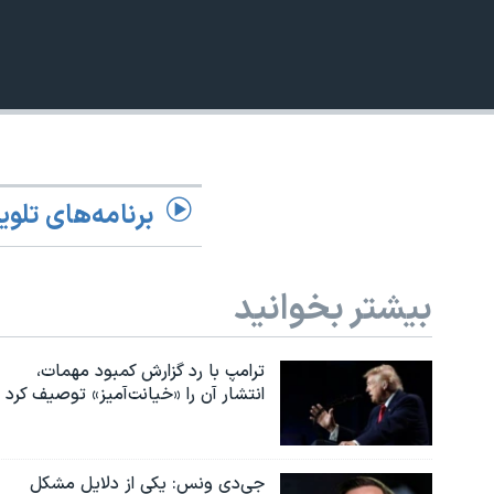
360p
نرگس محمدی برنده جایزه نوبل صلح
480p
همایش محافظه‌کاران آمریکا «سی‌پک»
720p
صفحه‌های ویژه
1080p
سفر پرزیدنت ترامپ به چین
برنامه‌های تلوی
بیشتر بخوانید
ترامپ با رد گزارش کمبود مهمات،
انتشار آن را «خیانت‌آمیز» توصیف کرد
جی‌دی ونس: یکی از دلایل مشکل