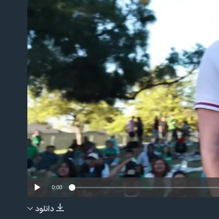
No m
0:00
دانلود
EMBED