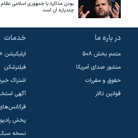
بودن مذاکره با جمهوری اسلامی نظام
چندپاره آن است
در باره ما
خدمات
متمم بخش ۵۰۸
اپلیکیشن +VOA
منشور صدای آمریکا
فیلترشکن
حقوق و مقررات
اشتراک خبرن
قوانین تالار
آگهی استخد
فرکانس‌های 
پخش رادیو
یادگیری زبان انگلیسی
نسخه سبک 