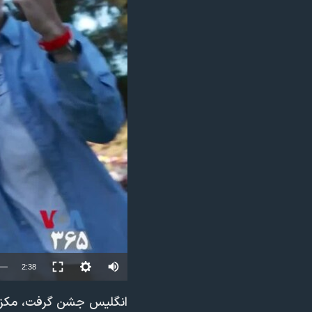
مستندها
فرهنگ و زندگی
حقوق شهروندی
انتخابات ریاست جمهوری آمریکا ۲۰۲۴
اقتصادی
حمله جمهوری اسلامی به اسرائیل
رمز مهسا
علم و فناوری
اسرائیل در جنگ
ورزش زنان در ایران
گالری عکس
اعتراضات زن، زندگی، آزادی
آرشیو پخش زنده
مجموعه مستندهای دادخواهی
تریبونال مردمی آبان ۹۸
دادگاه حمید نوری
چهل سال گروگان‌گیری
قانون شفافیت دارائی کادر رهبری ایران
Auto
2:38
اعتراضات مردمی آبان ۹۸
240p
انگلیس جشن گرفت، مکزی
اسرائیل در جنگ