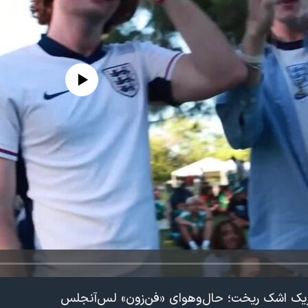
edia source currently available
ک اشک ریخت؛ حال‌وهوای «فن‌زون» لس‌آنجلس