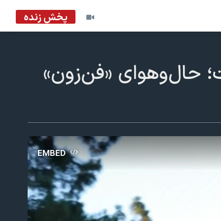
پخش زنده
حال‌وهوای «فن‌زون»
EMBED