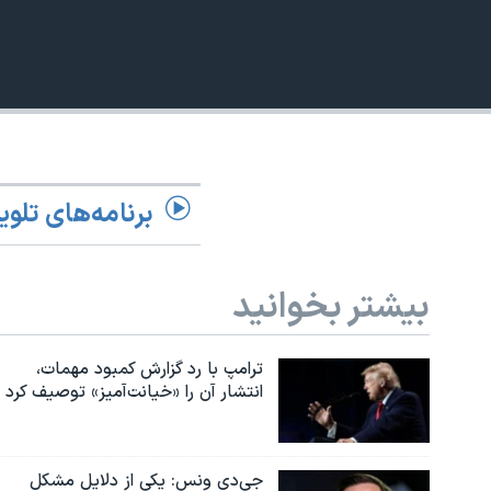
360p
نرگس محمدی برنده جایزه نوبل صلح
480p
همایش محافظه‌کاران آمریکا «سی‌پک»
720p
صفحه‌های ویژه
1080p
سفر پرزیدنت ترامپ به چین
برنامه‌های تلوی
بیشتر بخوانید
ترامپ با رد گزارش کمبود مهمات،
انتشار آن را «خیانت‌آمیز» توصیف کرد
جی‌دی ونس: یکی از دلایل مشکل