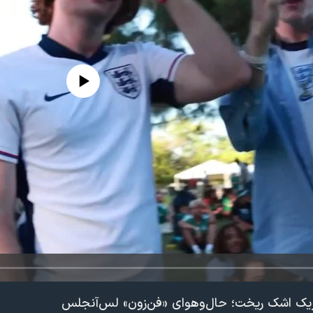
edia source currently available
ک اشک ریخت؛ حال‌وهوای «فن‌زون» لس‌آنجلس