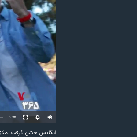
مستندها
فرهنگ و زندگی
حقوق شهروندی
انتخابات ریاست جمهوری آمریکا ۲۰۲۴
اقتصادی
حمله جمهوری اسلامی به اسرائیل
رمز مهسا
علم و فناوری
اسرائیل در جنگ
ورزش زنان در ایران
گالری عکس
اعتراضات زن، زندگی، آزادی
آرشیو پخش زنده
مجموعه مستندهای دادخواهی
تریبونال مردمی آبان ۹۸
دادگاه حمید نوری
چهل سال گروگان‌گیری
قانون شفافیت دارائی کادر رهبری ایران
Auto
2:38
اعتراضات مردمی آبان ۹۸
240p
انگلیس جشن گرفت، مکزی
اسرائیل در جنگ