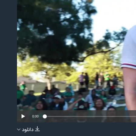
No m
0:00
دانلود
EMBED