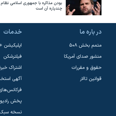
بودن مذاکره با جمهوری اسلامی نظام
چندپاره آن است
در باره ما
خدمات
متمم بخش ۵۰۸
اپلیکیشن +VOA
منشور صدای آمریکا
فیلترشکن
حقوق و مقررات
اشتراک خبرن
قوانین تالار
آگهی استخد
فرکانس‌های 
پخش رادیو
یادگیری زبان انگلیسی
نسخه سبک 