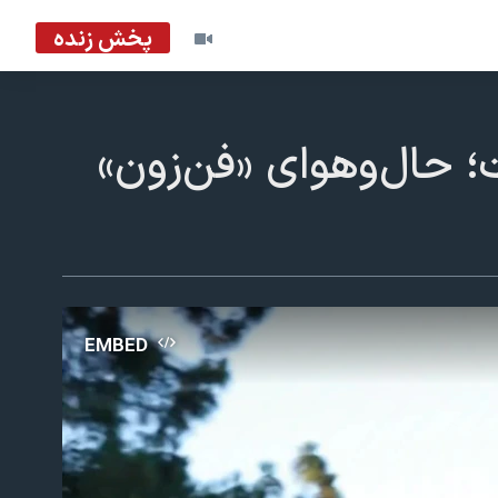
پخش زنده
حال‌وهوای «فن‌زون»
EMBED