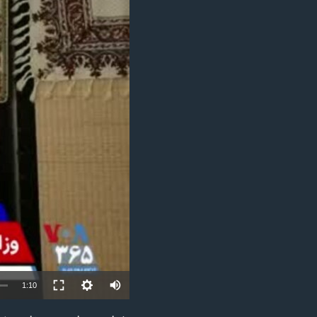
مستندها
فرهنگ و زندگی
حقوق شهروندی
انتخابات ریاست جمهوری آمریکا ۲۰۲۴
اقتصادی
حمله جمهوری اسلامی به اسرائیل
رمز مهسا
علم و فناوری
اسرائیل در جنگ
ورزش زنان در ایران
گالری عکس
اعتراضات زن، زندگی، آزادی
آرشیو پخش زنده
مجموعه مستندهای دادخواهی
تریبونال مردمی آبان ۹۸
دادگاه حمید نوری
چهل سال گروگان‌گیری
قانون شفافیت دارائی کادر رهبری ایران
اعتراضات مردمی آبان ۹۸
Auto
1:10
اسرائیل در جنگ
240p