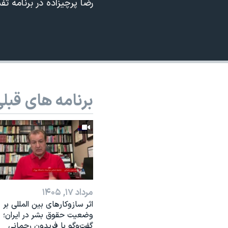
رضا پرچیزاده در برنامه ت
نرگس محمدی برنده جایزه نوبل صلح
360p
همایش محافظه‌کاران آمریکا «سی‌پک»
480p
صفحه‌های ویژه
720p
سفر پرزیدنت ترامپ به چین
1080p
برنامه های قبل
مرداد ۱۷, ۱۴۰۵
اثر ساز‌و‌کارهای بین المللی بر
وضعیت حقوق بشر در ایران؛
گفت‌وگو با فریدون رحمانی