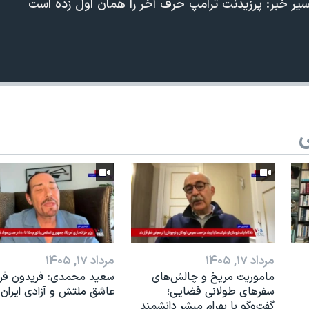
فسیر خبر: پرزیدنت ترامپ حرف آخر را همان اول زده است
ی
360p
240p
Auto
1080p
720p
مرداد ۱۷, ۱۴۰۵
مرداد ۱۷, ۱۴۰۵
ماموریت مریخ و چالش‌های
سعید محمدی: فریدون فرخ
سفرهای طولانی فضایی؛
عاشق ملتش و آزادی ایران 
گفت‌وگو با بهرام مبشر دانشمند