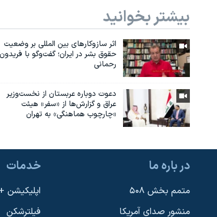
بیشتر بخوانید
اثر ساز‌و‌کارهای بین المللی بر وضعیت
حقوق بشر در ایران؛ گفت‌وگو با فریدون
رحمانی
دعوت دوباره عربستان از نخست‌وزیر
عراق و گزارش‌ها از «سفر» هیئت
«چارچوب هماهنگی» به تهران
در باره ما
خدمات
متمم بخش ۵۰۸
اپلیکیشن +VOA
منشور صدای آمریکا
فیلترشکن