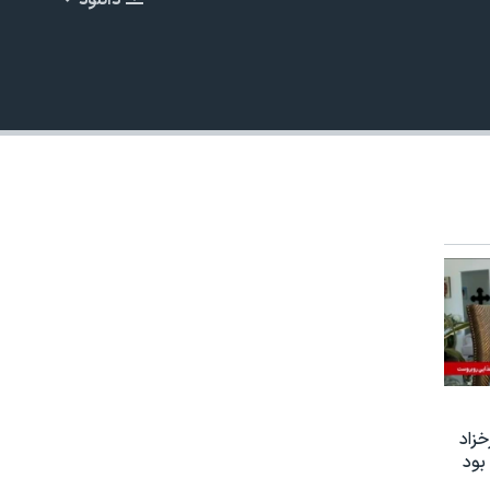
دانلود
EMBED
480p
زاد
بود