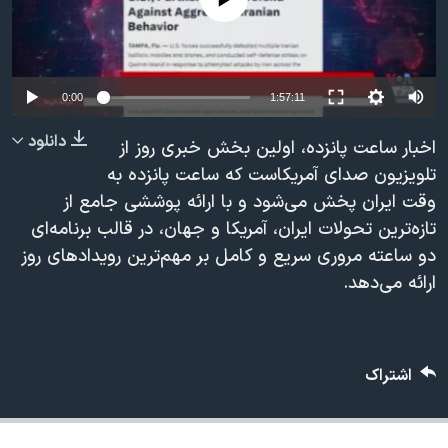
دنبال کنید
مستندها
فرهنگ و زندگی
حقوق شهروندی
انتخابات ریاست جمهوری آمریکا ۲۰۲۴
اقتصادی
حمله جمهوری اسلامی به اسرائیل
Auto
0:00
1:57:11
رمز مهسا
علم و فناوری
240p
دانلود
اخبار ساعت پانزده، اولین بخش خبری روز از
زبانهای مختلف
اسرائیل در جنگ
ورزش زنان در ایران
360p
تلویزیون صدای آمریکاست که ساعت پانزده به
وقت ایران پخش می‌شود و با ارائه پوششی جامع از
گالری عکس
اعتراضات زن، زندگی، آزادی
480p
480p
360p
240p
Auto
تازه‌ترین تحولات ایران، آمریکا و جهان، در قالب برنامه‌ای
آرشیو پخش زنده
مجموعه مستندهای دادخواهی
720p
دو ساعته مروری سریع و کامل بر مهم‌ترین رویدادهای روز
1080p
720p
تریبونال مردمی آبان ۹۸
1080p
ارائه می‌دهد.
دادگاه حمید نوری
چهل سال گروگان‌گیری
اشتراک
قانون شفافیت دارائی کادر رهبری ایران
اعتراضات مردمی آبان ۹۸