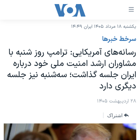
ینکهای
ابل
سترسی
یکشنبه ۱۸ مرداد ۱۴۰۵ ایران ۱۴:۴۹
خانه
هش
سرخط خبرها
نسخه سبک وب‌سایت
ه
رسانه‌های آمریکایی: ترامپ روز شنبه با
حتوای
موضوع ها
مشاوران ارشد امنیت ملی خود درباره
صلی
برنامه های تلویزیونی
ایران
هش
ایران جلسه گذاشت؛ سه‌شنبه نیز جلسه
جدول برنامه ها
ه
آمریکا
دیگری دارد
فحه
صفحه‌های ویژه
جهان
صلی
فرکانس‌های صدای آمریکا
۲۸ اردیبهشت ۱۴۰۵
ورزشی
جام جهانی ۲۰۲۶
هش
پخش رادیویی
ه
گزیده‌ها
عملیات خشم حماسی
اشتراک
ستجو
۲۵۰سالگی آمریکا
ویژه برنامه‌ها
یادگیری زبان انگلیسی
ویدیوها
بایگانی برنامه‌های تلویزیونی