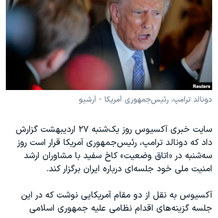
دنبال کنید
مستندها
فرهنگ و زندگی
حقوق شهروندی
انتخابات ریاست جمهوری آمریکا ۲۰۲۴
اقتصادی
حمله جمهوری اسلامی به اسرائیل
رمز مهسا
علم و فناوری
زبانهای مختلف
اسرائیل در جنگ
ورزش زنان در ایران
گالری عکس
اعتراضات زن، زندگی، آزادی
دونالد ترامپ، رئیس‌جمهوری آمریکا - آرشیو
آرشیو پخش زنده
مجموعه مستندهای دادخواهی
سایت خبری آکسیوس روز یک‌شنبه ۲۷ اردیبهشت گزارش
تریبونال مردمی آبان ۹۸
داد که دونالد ترامپ، رئیس‌جمهوری آمریکا قرار است روز
دادگاه حمید نوری
سه‌شنبه در «اتاق وضعیت» کاخ سفید با مشاوران ارشد
امنیت ملی خود جلسه‌ای درباره ایران برگزار کند.
چهل سال گروگان‌گیری
قانون شفافیت دارائی کادر رهبری ایران
آکسیوس به نقل از دو مقام آمریکایی نوشت که در این
اعتراضات مردمی آبان ۹۸
جلسه گزینه‌های اقدام نظامی علیه جمهوری اسلامی