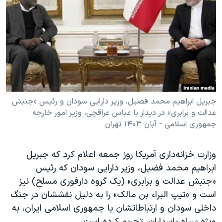
دنبال کنید
مستندها
فرهنگ و زندگی
حقوق شهروندی
انتخابات ریاست جمهوری آمریکا ۲۰۲۴
اقتصادی
حمله جمهوری اسلامی به اسرائیل
رمز مهسا
علم و فناوری
زبانهای مختلف
اسرائیل در جنگ
ورزش زنان در ایران
گالری عکس
اعتراضات زن، زندگی، آزادی
جبریل ابراهیم محمد فضیل، وزیر دارایی سودان و رئیس «جنبش
عدالت و برابری» در دیدار با عباس عراقچی، وزیر امور خارجه
آرشیو پخش زنده
مجموعه مستندهای دادخواهی
جمهوری اسلامی - آبان ۱۴۰۳ تهران
تریبونال مردمی آبان ۹۸
دادگاه حمید نوری
وزارت خزانه‌داری آمریکا روز جمعه اعلام کرد که جبریل
ابراهیم محمد فضیل، وزیر دارایی سودان که رئیس
چهل سال گروگان‌گیری
«جنبش عدالت و برابری» (یک گروه دارفوری مسلح) نیز
قانون شفافیت دارائی کادر رهبری ایران
است و «تیپ البراء بن مالک» را به دلیل نقششان در جنگ
اعتراضات مردمی آبان ۹۸
داخلی سودان و ارتباطاتشان با جمهوری اسلامی ایران، به
ویژه سپاه پاسداران، تحریم کرده است.