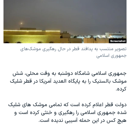
دنبال کنید
مستندها
فرهنگ و زندگی
حقوق شهروندی
انتخابات ریاست جمهوری آمریکا ۲۰۲۴
اقتصادی
حمله جمهوری اسلامی به اسرائیل
رمز مهسا
علم و فناوری
زبانهای مختلف
اسرائیل در جنگ
ورزش زنان در ایران
تصویر منتسب به پدافند قطر در حال رهگیری موشک‌های
جمهوری اسلامی
گالری عکس
اعتراضات زن، زندگی، آزادی
آرشیو پخش زنده
مجموعه مستندهای دادخواهی
جمهوری اسلامی شامگاه دوشنبه به وقت محلی، شش
تریبونال مردمی آبان ۹۸
موشک بالستیک را به پایگاه العدید آمریکا در قطر شلیک
کرده.
دادگاه حمید نوری
چهل سال گروگان‌گیری
دولت قطر اعلام کرده است که تمامی موشک های شلیک
قانون شفافیت دارائی کادر رهبری ایران
شده جمهوری اسلامی را رهگیری و خنثی کرده است و
هیچ کس در این حمله آسیبی ندیده است.
اعتراضات مردمی آبان ۹۸