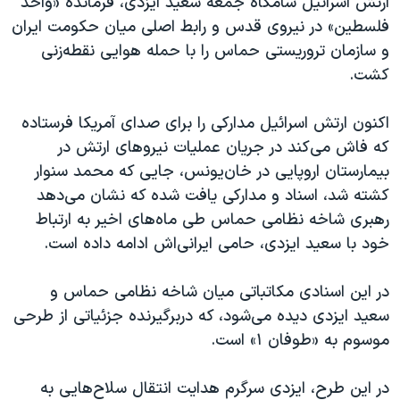
ارتش اسرائیل شامگاه جمعه سعید ایزدی، فرمانده «واحد
اسرائیل در جنگ
فلسطین» در نیروی قدس و رابط اصلی میان حکومت ایران
نرگس محمدی برنده جایزه نوبل صلح
و سازمان تروریستی حماس را با حمله هوایی نقطه‌زنی
همایش محافظه‌کاران آمریکا «سی‌پک»
کشت.
صفحه‌های ویژه
اکنون ارتش اسرائیل مدارکی را برای صدای آمریکا فرستاده
سفر پرزیدنت ترامپ به چین
که فاش می‌کند در جریان عملیات نیروهای ارتش در
بیمارستان اروپایی در خان‌یونس، جایی که محمد سنوار
کشته شد، اسناد و مدارکی یافت شده که نشان می‌دهد
رهبری شاخه نظامی حماس طی ماه‌های اخیر به ارتباط
خود با سعید ایزدی، حامی ایرانی‌اش ادامه داده است.
در این اسنادی مکاتباتی میان شاخه نظامی حماس و
سعید ایزدی دیده می‌شود، که دربرگیرنده جزئیاتی از طرحی
موسوم به «طوفان ۱» است.
در این طرح، ایزدی سرگرم هدایت انتقال سلاح‌هایی به