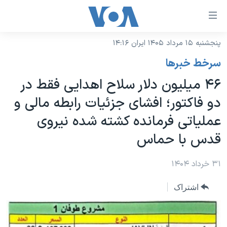
ینکهای
ابل
سترسی
پنجشنبه ۱۵ مرداد ۱۴۰۵ ایران ۱۴:۱۶
خانه
هش
سرخط خبرها
نسخه سبک وب‌سایت
ه
۴۶ میلیون دلار سلاح اهدایی فقط در
حتوای
موضوع ها
دو فاکتور؛ افشای جزئیات رابطه مالی و
صلی
برنامه های تلویزیونی
ایران
هش
عملیاتی فرمانده کشته شده نیروی
جدول برنامه ها
ه
آمریکا
قدس با حماس
فحه
صفحه‌های ویژه
جهان
صلی
فرکانس‌های صدای آمریکا
۳۱ خرداد ۱۴۰۴
ورزشی
جام جهانی ۲۰۲۶
هش
پخش رادیویی
ه
گزیده‌ها
عملیات خشم حماسی
اشتراک
ستجو
۲۵۰سالگی آمریکا
ویژه برنامه‌ها
یادگیری زبان انگلیسی
ویدیوها
بایگانی برنامه‌های تلویزیونی