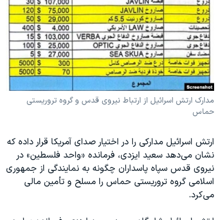
دنبال کنید
مستندها
فرهنگ و زندگی
حقوق شهروندی
انتخابات ریاست جمهوری آمریکا ۲۰۲۴
اقتصادی
حمله جمهوری اسلامی به اسرائیل
رمز مهسا
علم و فناوری
زبانهای مختلف
اسرائیل در جنگ
ورزش زنان در ایران
گالری عکس
اعتراضات زن، زندگی، آزادی
مدارک ارتش اسرائیل از ارتباط نیروی قدس و گروه تروریستی
حماس
آرشیو پخش زنده
مجموعه مستندهای دادخواهی
تریبونال مردمی آبان ۹۸
ارتش اسرائیل مدارکی را در اختیار صدای آمریکا قرار داده که
دادگاه حمید نوری
نشان می‌دهد سعید ایزدی، فرمانده «واحد فلسطین» در
نیروی قدس سپاه پاسداران چگونه به نمایندگی از جمهوری
چهل سال گروگان‌گیری
اسلامی گروه تروریستی حماس را مسلح و تأمین مالی
قانون شفافیت دارائی کادر رهبری ایران
می‌کرد.
اعتراضات مردمی آبان ۹۸