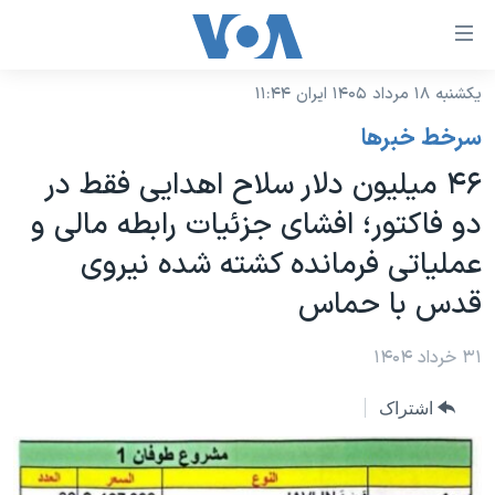
ینکهای
ابل
سترسی
یکشنبه ۱۸ مرداد ۱۴۰۵ ایران ۱۱:۴۴
خانه
هش
سرخط خبرها
نسخه سبک وب‌سایت
ه
۴۶ میلیون دلار سلاح اهدایی فقط در
حتوای
موضوع ها
دو فاکتور؛ افشای جزئیات رابطه مالی و
صلی
برنامه های تلویزیونی
ایران
هش
عملیاتی فرمانده کشته شده نیروی
جدول برنامه ها
ه
آمریکا
قدس با حماس
فحه
صفحه‌های ویژه
جهان
صلی
فرکانس‌های صدای آمریکا
۳۱ خرداد ۱۴۰۴
ورزشی
جام جهانی ۲۰۲۶
هش
پخش رادیویی
ه
گزیده‌ها
عملیات خشم حماسی
اشتراک
ستجو
۲۵۰سالگی آمریکا
ویژه برنامه‌ها
یادگیری زبان انگلیسی
ویدیوها
بایگانی برنامه‌های تلویزیونی