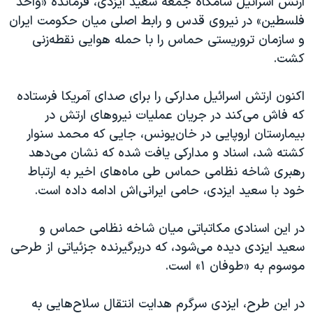
ارتش اسرائیل شامگاه جمعه سعید ایزدی، فرمانده «واحد
اسرائیل در جنگ
فلسطین» در نیروی قدس و رابط اصلی میان حکومت ایران
نرگس محمدی برنده جایزه نوبل صلح
و سازمان تروریستی حماس را با حمله هوایی نقطه‌زنی
همایش محافظه‌کاران آمریکا «سی‌پک»
کشت.
صفحه‌های ویژه
اکنون ارتش اسرائیل مدارکی را برای صدای آمریکا فرستاده
سفر پرزیدنت ترامپ به چین
که فاش می‌کند در جریان عملیات نیروهای ارتش در
بیمارستان اروپایی در خان‌یونس، جایی که محمد سنوار
کشته شد، اسناد و مدارکی یافت شده که نشان می‌دهد
رهبری شاخه نظامی حماس طی ماه‌های اخیر به ارتباط
خود با سعید ایزدی، حامی ایرانی‌اش ادامه داده است.
در این اسنادی مکاتباتی میان شاخه نظامی حماس و
سعید ایزدی دیده می‌شود، که دربرگیرنده جزئیاتی از طرحی
موسوم به «طوفان ۱» است.
در این طرح، ایزدی سرگرم هدایت انتقال سلاح‌هایی به