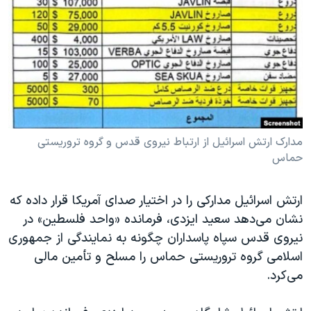
دنبال کنید
مستندها
فرهنگ و زندگی
حقوق شهروندی
انتخابات ریاست جمهوری آمریکا ۲۰۲۴
اقتصادی
حمله جمهوری اسلامی به اسرائیل
رمز مهسا
علم و فناوری
زبانهای مختلف
اسرائیل در جنگ
ورزش زنان در ایران
گالری عکس
اعتراضات زن، زندگی، آزادی
مدارک ارتش اسرائیل از ارتباط نیروی قدس و گروه تروریستی
حماس
آرشیو پخش زنده
مجموعه مستندهای دادخواهی
تریبونال مردمی آبان ۹۸
ارتش اسرائیل مدارکی را در اختیار صدای آمریکا قرار داده که
دادگاه حمید نوری
نشان می‌دهد سعید ایزدی، فرمانده «واحد فلسطین» در
نیروی قدس سپاه پاسداران چگونه به نمایندگی از جمهوری
چهل سال گروگان‌گیری
اسلامی گروه تروریستی حماس را مسلح و تأمین مالی
قانون شفافیت دارائی کادر رهبری ایران
می‌کرد.
اعتراضات مردمی آبان ۹۸