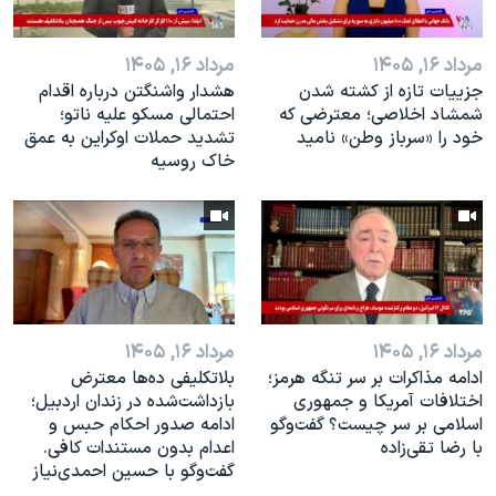
اسرائیل در جنگ
نرگس محمدی برنده جایزه نوبل صلح
مرداد ۱۶, ۱۴۰۵
مرداد ۱۶, ۱۴۰۵
همایش محافظه‌کاران آمریکا «سی‌پک»
جزییات تازه از کشته شدن
هشدار واشنگتن درباره اقدام
شمشاد اخلاصی؛ معترضی که
احتمالی مسکو علیه ناتو؛
صفحه‌های ویژه
خود را «سرباز وطن» نامید
تشدید حملات اوکراین به عمق
خاک روسیه
سفر پرزیدنت ترامپ به چین
مرداد ۱۶, ۱۴۰۵
مرداد ۱۶, ۱۴۰۵
ادامه مذاکرات بر سر تنگه هرمز؛
بلاتکلیفی ده‌ها معترض
اختلافات آمریکا و جمهوری
بازداشت‌شده در زندان اردبیل؛
اسلامی بر سر چیست؟ گفت‌وگو
ادامه صدور احکام حبس و
با رضا تقی‌زاده
اعدام بدون مستندات کافی.
گفت‌وگو با حسین احمدی‌نیاز