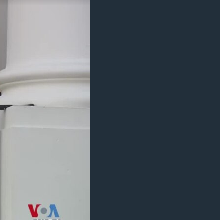
مستندها
فرهنگ و زندگی
حقوق شهروندی
انتخابات ریاست جمهوری آمریکا ۲۰۲۴
اقتصادی
حمله جمهوری اسلامی به اسرائیل
رمز مهسا
علم و فناوری
اسرائیل در جنگ
ورزش زنان در ایران
گالری عکس
اعتراضات زن، زندگی، آزادی
آرشیو پخش زنده
مجموعه مستندهای دادخواهی
تریبونال مردمی آبان ۹۸
دادگاه حمید نوری
چهل سال گروگان‌گیری
قانون شفافیت دارائی کادر رهبری ایران
اعتراضات مردمی آبان ۹۸
اسرائیل در جنگ