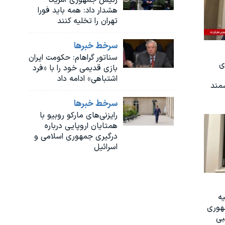
هشدار داد: همه باید فورا
تهران را تخلیه کنند
سرخط خبرها
سناتور گراهام: حکومت ایران
ی
بازی قدیمی خود را با «فرد
اشتباهی» ادامه داد
شمند
سرخط خبرها
رایزنی‌های مارکو روبیو با
همتایان اروپایی درباره
درگیری جمهوری اسلامی و
اسرائیل
یه
هوری
بی