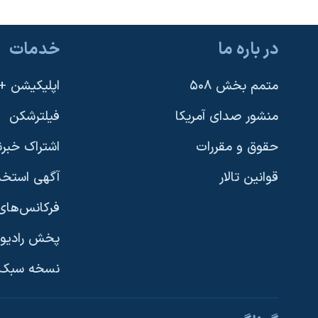
در باره ما
خدمات
متمم بخش ۵۰۸
اپلیکیشن +VOA
منشور صدای آمریکا
فیلترشکن
حقوق و مقررات
اشتراک خبرن
قوانین تالار
آگهی استخد
فرکانس‌های 
پخش رادیو
یادگیری زبان انگلیسی
نسخه سبک 
دنبال کنید