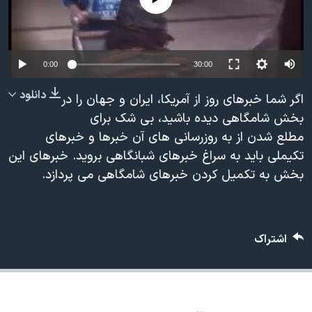
دنبال کنید
مستندها
فرهنگ و زندگی
حقوق شهروندی
انتخابات ریاست جمهوری آمریکا ۲۰۲۴
اقتصادی
حمله جمهوری اسلامی به اسرائیل
0:00
30:00
رمز مهسا
علم و فناوری
دانلود
اگر شما خبرهای روز از آمریکا، ایران و جهان را در
زبانهای مختلف
اسرائیل در جنگ
ورزش زنان در ایران
بخش شامگاهی دیده باشید، بی شک برای
مطلع شدن از به روزرسانی های آن خبرها و خبرهای
گالری عکس
اعتراضات زن، زندگی، آزادی
تکیملی باید به سراغ خبرهای شبانگاهی بروید. خبرهای این
آرشیو پخش زنده
مجموعه مستندهای دادخواهی
بخش به تکمیل کردن خبرهای شامگاهی می پردازد.
تریبونال مردمی آبان ۹۸
دادگاه حمید نوری
اشتراک
چهل سال گروگان‌گیری
قانون شفافیت دارائی کادر رهبری ایران
اعتراضات مردمی آبان ۹۸